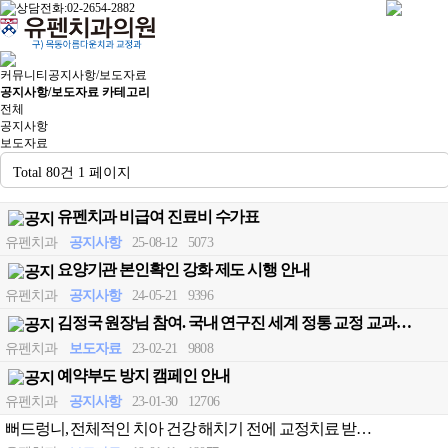
커뮤니티
공지사항/보도자료
공지사항/보도자료 카테고리
전체
공지사항
보도자료
Total 80건
1 페이지
유펜치과 비급여 진료비 수가표
유펜치과
공지사항
25-08-12
5073
요양기관 본인확인 강화 제도 시행 안내
유펜치과
공지사항
24-05-21
9396
김정국 원장님 참여. 국내 연구진 세계 정통 교정 교과…
유펜치과
보도자료
23-02-21
9808
예약부도 방지 캠페인 안내
유펜치과
공지사항
23-01-30
12706
뻐드렁니, 전체적인 치아 건강 해치기 전에 교정치료 받…