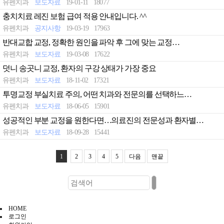
유펜치과
보도자료
19-01-11
18077
충치치료 레진 보험 급여 적용 안내입니다. ^^
유펜치과
공지사항
19-03-19
17963
반대교합 교정, 정확한 원인을 파악 후 그에 맞는 교정…
유펜치과
보도자료
19-03-08
17622
덧니 송곳니 교정, 환자의 구강 상태가 가장 중요
유펜치과
보도자료
18-11-02
17321
투명교정 부실치료 주의, 어떤 치과와 전문의를 선택하느…
유펜치과
보도자료
18-06-05
15901
성공적인 부분 교정을 원한다면…의료진의 전문성과 환자별…
유펜치과
보도자료
18-09-28
15441
1
2
3
4
5
다음
맨끝
HOME
로그인