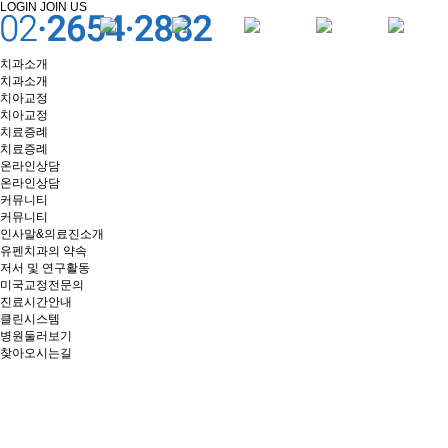
LOGIN
JOIN US
치과소개
치과소개
치아교정
치아교정
치료증례
치료증례
온라인상담
온라인상담
커뮤니티
커뮤니티
인사말&의료진소개
유펜치과의 약속
저서 및 연구활동
미국교정전문의
진료시간안내
클린시스템
병원둘러보기
찾아오시는길