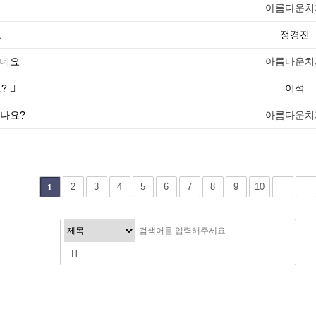
아름다운치
요
정경진
은데요
아름다운치
요?
이석
나요?
아름다운치
2
3
4
5
6
7
8
9
10
1