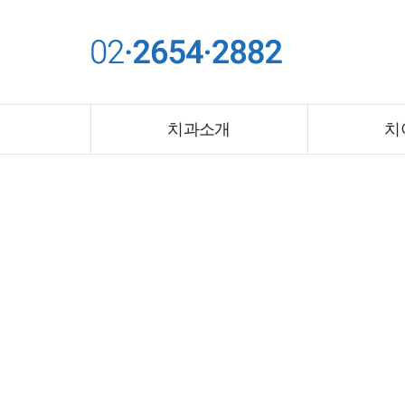
치과소개
치
인사말&의료진소개
유펜치과의 약속
증상별교정
저서 및
연
치과소개
치