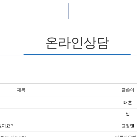
온라인상담
제목
글쓴이
태훈
별
될까요?
교정맨