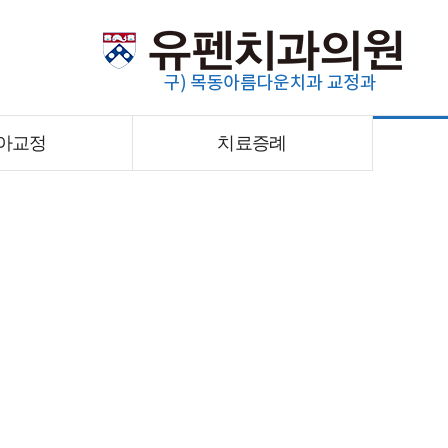
아교정
치료증례
 연구활동
령별교정
미국교정전문의
장치별교정
전후사례
교정과 연관된 치과치료
진료시간안내
케이스 스토리
클린시스템
온라인상담
온라인상담
병원
아교정
치료증례
ORTHODONTIC TREATMENT ONLY
온라인상담