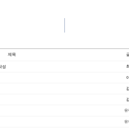
제목
유
유