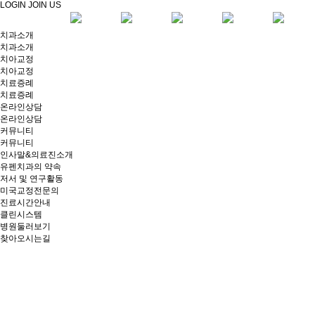
LOGIN
JOIN US
치과소개
치과소개
치아교정
치아교정
치료증례
치료증례
온라인상담
온라인상담
커뮤니티
커뮤니티
인사말&의료진소개
유펜치과의 약속
저서 및 연구활동
미국교정전문의
진료시간안내
클린시스템
병원둘러보기
찾아오시는길